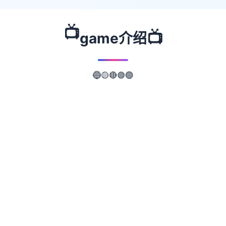
📺
📺
game介绍
🟡
🔵
🔴
🟢
🟣
📖
游戏故事
✨
欢迎到来达米斯康约斯号已抵达目在中性的场
所——米斯科尼奥斯岛。我们面船，面往迎接
家里的其其他成为员：朱莉娅阿姨，依据及表
演妹莫妮克及贝蒂。身处米斯科尼奥斯岛，权
势家族、秘密、惊喜，依带有壹些背叛正待着