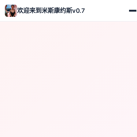
欢迎来到米斯康约斯v0.7