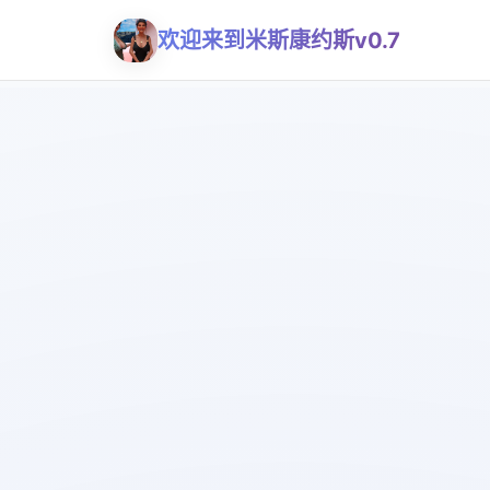
欢迎来到米斯康约斯v0.7